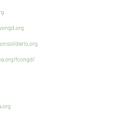
rg
vongd.org
onsolidario.org
a.org/fcongd/
.org