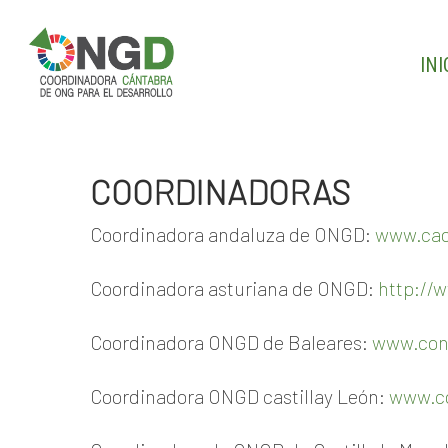
Skip
to
main
INI
content
COORDINADORAS
Coordinadora andaluza de ONGD:
www.cao
Coordinadora asturiana de ONGD:
http://
Coordinadora ONGD de Baleares:
www.con
Coordinadora ONGD castillay León:
www.co