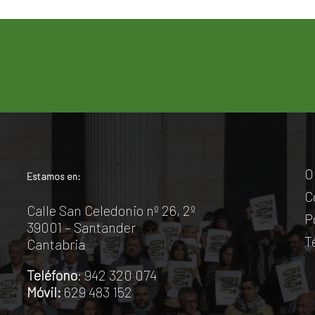
O
Estamos en:
C
Calle San Celedonio nº 26, 2º
P
39001 – Santander
T
Cantabria
Teléfono
: 942 320 074
Móvil:
629 483 152