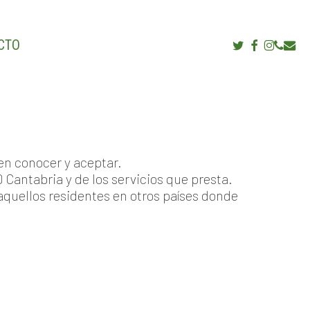
TWITTER
FACEBOOK
INSTAG
PHON
EMA
YOUTUB
CTO
en conocer y aceptar.
 Cantabria y de los servicios que presta.
aquellos residentes en otros países donde