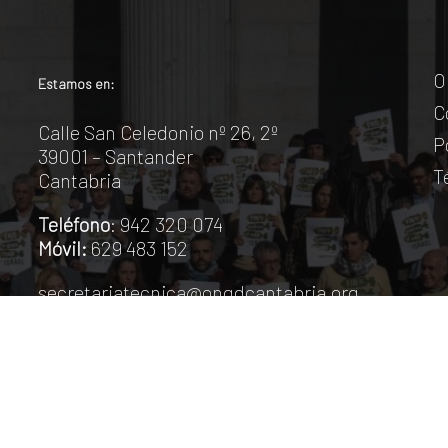
O
Estamos en:
C
Calle San Celedonio nº 26, 2º
P
39001 – Santander
T
Cantabria
Teléfono
: 942 320 074
Móvil:
629 483 152
secretariatecnica@ongdcantabria.org