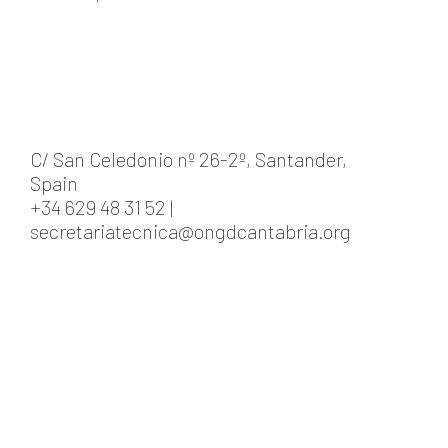
C/ San Celedonio nº 26-2º, Santander,
Spain
+34 629 48 31 52 |
secretariatecnica@ongdcantabria.org