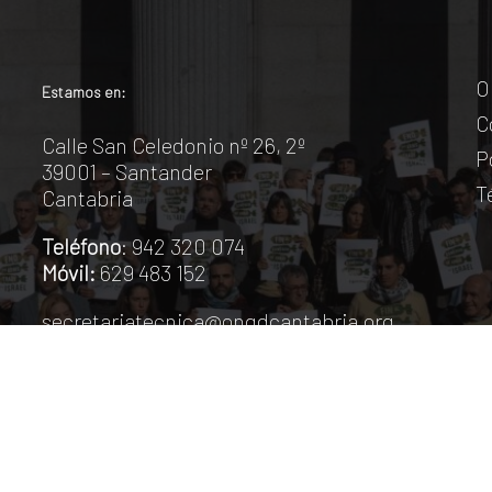
O
Estamos en:
C
Calle San Celedonio nº 26, 2º
P
39001 – Santander
T
Cantabria
Teléfono
: 942 320 074
Móvil:
629 483 152
secretariatecnica@ongdcantabria.org