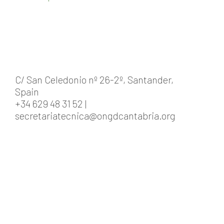
C/ San Celedonio nº 26-2º, Santander,
Spain
+34 629 48 31 52 |
secretariatecnica@ongdcantabria.org