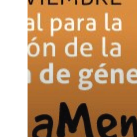
TODA
FORMA
DE
VIOLENCIA
HACIA
LAS
MUJERES