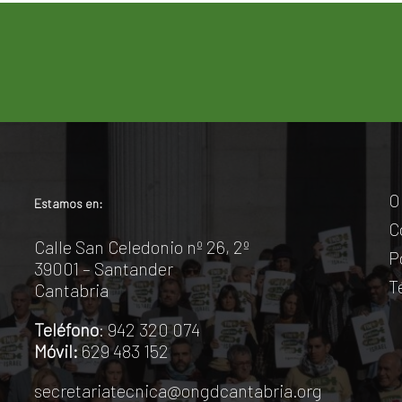
O
Estamos en:
C
Calle San Celedonio nº 26, 2º
P
39001 – Santander
T
Cantabria
Teléfono
: 942 320 074
Móvil:
629 483 152
secretariatecnica@ongdcantabria.org