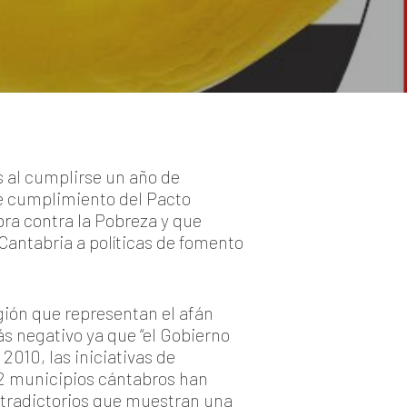
 al cumplirse un año de
 de cumplimiento del Pacto
bra contra la Pobreza y que
Cantabria a políticas de fomento
gión que representan el afán
s negativo ya que “el Gobierno
010, las iniciativas de
02 municipios cántabros han
ntradictorios que muestran una