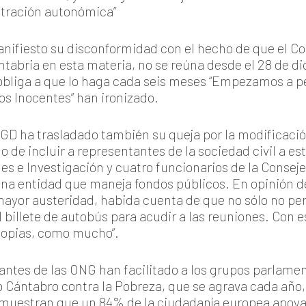
istración autonómica”
nifiesto su disconformidad con el hecho de que el C
tabria en esta materia, no se reúna desde el 28 de d
obliga a que lo haga cada seis meses “Empezamos a p
los Inocentes” han ironizado.
D ha trasladado también su queja por la modificació
 de incluir a representantes de la sociedad civil a e
s e Investigación y cuatro funcionarios de la Consejer
na entidad que maneja fondos públicos. En opinión de
ayor austeridad, habida cuenta de que no sólo no per
del billete de autobús para acudir a las reuniones. Co
copias, como mucho”.
antes de las ONG han facilitado a los grupos parlamen
Cántabro contra la Pobreza, que se agrava cada año, 
muestran que un 84% de la ciudadanía europea apoya l