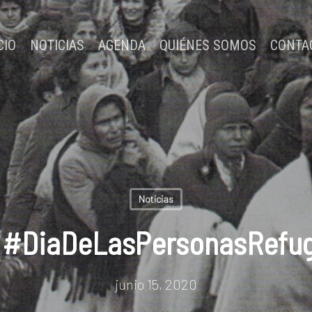
CIO
NOTICIAS
AGENDA
QUIÉNES SOMOS
CONTA
Noticias
 #DiaDeLasPersonasRefug
junio 15, 2020