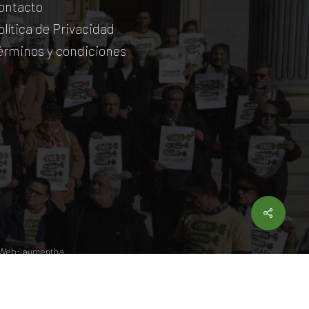
ontacto
olítica de Privacidad
érminos y condiciones
Share
 Web:
aumentha