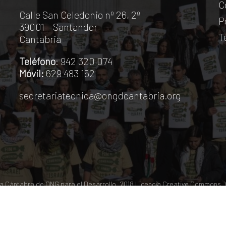
C
Calle San Celedonio nº 26, 2º
P
39001 – Santander
T
Cantabria
Teléfono
: 942 320 074
Móvil:
629 483 152
secretariatecnica@ongdcantabria.org
 Cántabra de ONG para el Desarrollo. 2018
Licencia Creative Commons
.
© 2026 Coordinadora Cántabra de ONGD.
twitter
facebook
youtube
instagram
phone
email