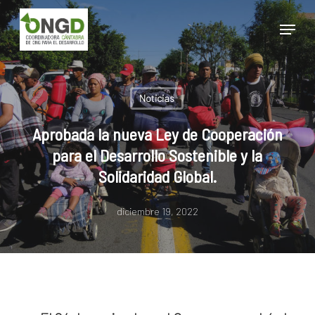
Skip
Menu
to
main
Close
content
Menu
Noticias
Aprobada la nueva Ley de Cooperación
para el Desarrollo Sostenible y la
Solidaridad Global.
diciembre 19, 2022