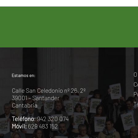
O
Estamos en:
C
Calle San Celedonio nº 26, 2º
P
39001 – Santander
T
Cantabria
Teléfono
: 942 320 074
Móvil:
629 483 152