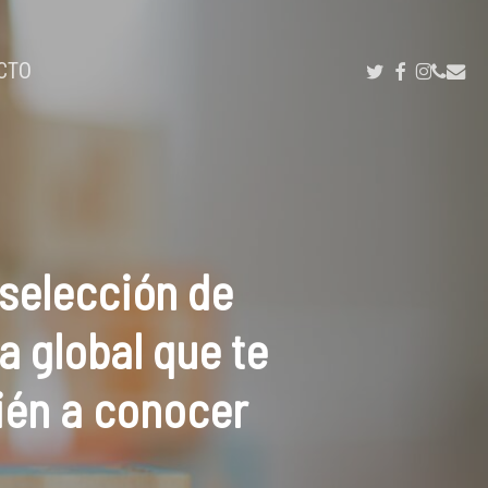
TWITTER
FACEBOOK
INSTAG
PHON
EMA
YOUTUB
CTO
selección de
a global que te
ién a conocer