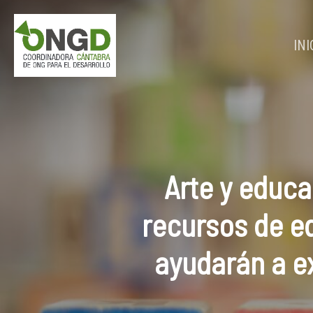
Skip
to
main
INI
content
Arte y educ
recursos de ed
ayudarán a e