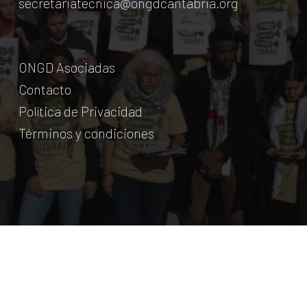
secretariatecnica@ongdcantabria.org
ONGD Asociadas
Contacto
Política de Privacidad
Términos y condiciones
© Coordinadora Cántabra de ONG para el Desarrollo.
2018
Licencia Creative Commons
. Web:
aumentha
© 2026 Coordinadora Cántabra de ONGD.