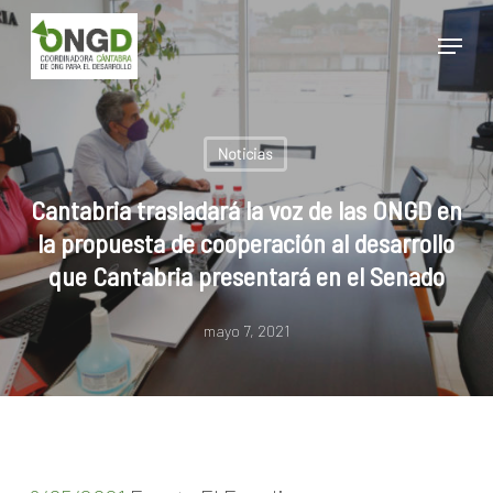
Skip
Menu
to
main
Close
content
Menu
Noticias
Cantabria trasladará la voz de las ONGD en
la propuesta de cooperación al desarrollo
que Cantabria presentará en el Senado
mayo 7, 2021