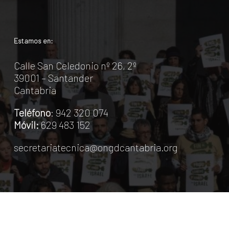
Estamos en:
Calle San Celedonio nº 26, 2º
39001 – Santander
Cantabria
Teléfono
: 942 320 074
Móvil:
629 483 152
secretariatecnica@ongdcantabria.org
ONGD Asociadas
Contacto
Política de Privacidad