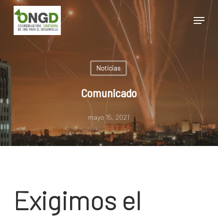
Skip
Menu
to
main
Close
content
Menu
Noticias
Comunicado
mayo 15, 2021
Exigimos el