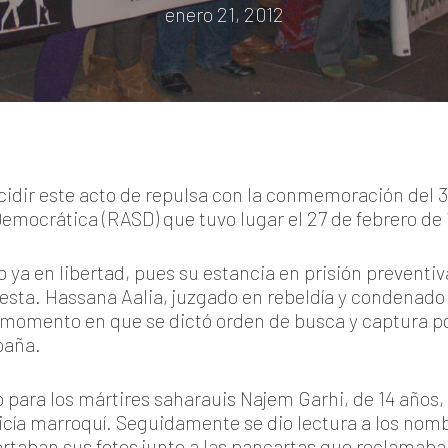
enero 21, 2012
idir este acto de repulsa con la conmemoración del 3
emocrática (RASD) que tuvo lugar el 27 de febrero de 
o ya en libertad, pues su estancia en prisión prevent
esta. Hassana Aalia, juzgado en rebeldía y condenado
l momento en que se dictó orden de busca y captura p
paña.
 para los mártires saharauis Najem Garhi, de 14 año
olicía marroquí. Seguidamente se dio lectura a los nom
rtaban sus fotos junto a las pancartas que reclamaba