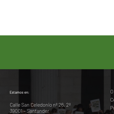
O
Estamos en:
C
Calle San Celedonio nº 26, 2º
P
39001 – Santander