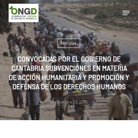
Skip
Menu
to
main
Close
content
Menu
Noticias
CONVOCADAS POR EL GOBIERNO DE
CANTABRIA SUBVENCIONES EN MATERIA
DE ACCIÓN HUMANITARIA Y PROMOCIÓN Y
DEFENSA DE LOS DERECHOS HUMANOS
septiembre 21, 2016