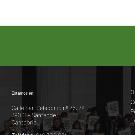
O
Estamos en:
C
Calle San Celedonio nº 26, 2º
P
39001 – Santander
T
Cantabria