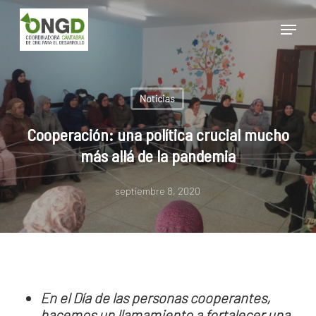
Skip
Menu
to
main
Close
content
Menu
Noticias
Cooperación: una política crucial mucho
más allá de la pandemia
septiembre 8, 2020
En el Día de las personas cooperantes,
hacemos un llamamiento a fortalecer una