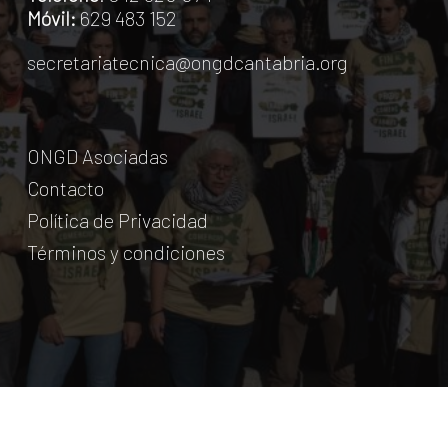
Móvil:
629 483 152
secretariatecnica@ongdcantabria.org
ONGD Asociadas
Contacto
Política de Privacidad
Términos y condiciones
© Coordinadora Cántabra de ONG para el Desarrollo.
2018
Licencia Creative Commons
. Web:
aumentha