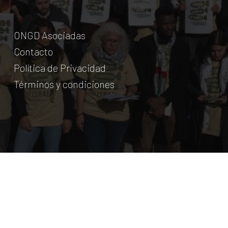
ONGD Asociadas
Contacto
Política de Privacidad
Términos y condiciones
© Coordinadora Cántabra de ONG para el Desarrollo.
2018
Licencia Creative Commons
. Web:
aumentha
© 2026 Coordinadora Cántabra de ONGD.
twitter
facebook
youtube
instagram
phone
email