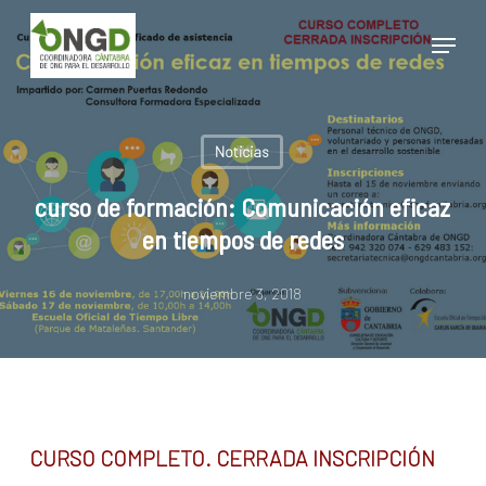
Skip
Menu
to
main
Close
content
Menu
Noticias
curso de formación: Comunicación eficaz
en tiempos de redes
noviembre 3, 2018
CURSO COMPLETO. CERRADA INSCRIPCIÓN