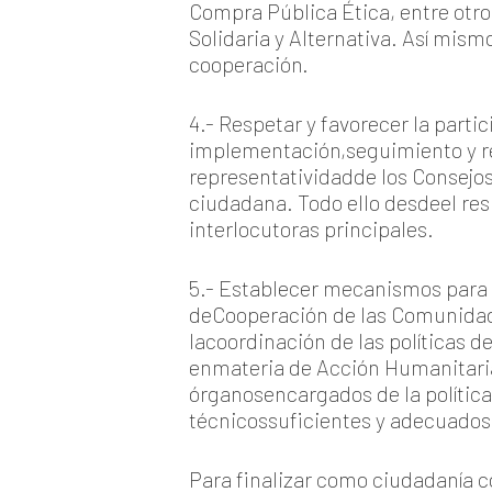
Compra Pública Ética, entre otr
Solidaria y Alternativa. Así mism
cooperación.
4.- Respetar y favorecer la partic
implementación,seguimiento y re
representatividadde los Consejo
ciudadana. Todo ello desdeel res
interlocutoras principales.
5.- Establecer mecanismos para p
deCooperación de las Comunidade
lacoordinación de las políticas 
enmateria de Acción Humanitaria
órganosencargados de la polític
técnicossuficientes y adecuados
Para finalizar como ciudadanía 