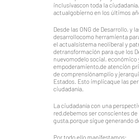
inclusivascon toda la ciudadanía,
actualgobierno en los últimos añ
Desde las ONG de Desarrollo, y l
desarrollocomo herramienta para a
el actualsistema neoliberal y pa
detransformación para que los De
nuevomodelo social, económico y 
empoderamiento,de atención prior
de comprensiónamplio y jerarqui
Estados. Esto implicaque las pe
ciudadanía.
La ciudadanía con una perspectiv
red,debemos ser conscientes de 
gusta,porque sigue generando des
Por todo ello manifestamos: