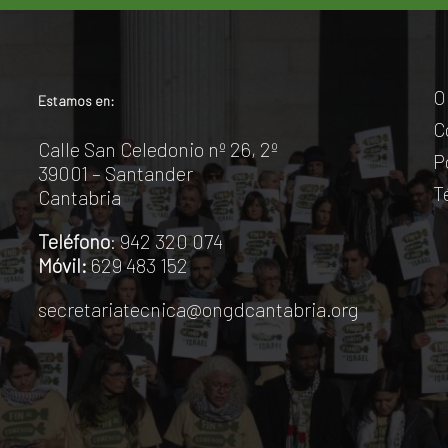
O
Estamos en:
C
Calle San Celedonio nº 26, 2º
P
39001 – Santander
T
Cantabria
Teléfono
: 942 320 074
Móvil:
629 483 152
secretariatecnica@ongdcantabria.org