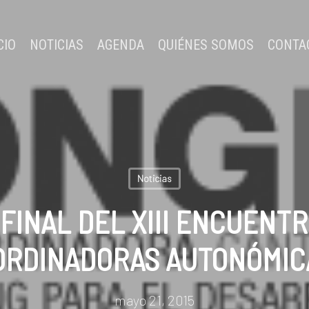
CIO
NOTICIAS
AGENDA
QUIÉNES SOMOS
CONTA
Noticias
FINAL DEL XIII ENCUENTR
ORDINADORAS AUTONÓMIC
mayo 21, 2015