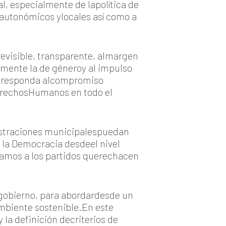
l, especialmente de lapolítica de
 autonómicos ylocales así como a
revisible, transparente, almargen
almente la de géneroy al impulso
ue responda alcompromiso
DerechosHumanos en todo el
inistraciones municipalespuedan
e la Democracia desdeel nivel
damos a los partidos querechacen
e gobierno, para abordardesde un
ambiente sostenible.En este
 la definición decriterios de