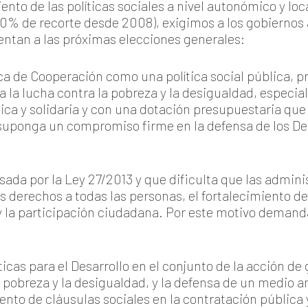
to de las políticas sociales a nivel autonómico y loca
70% de recorte desde 2008), exigimos a los gobiernos
sentan a las próximas elecciones generales:
ica de Cooperación como una política social pública, p
 a la lucha contra la pobreza y la desigualdad, especi
tica y solidaria y con una dotación presupuestaria q
y suponga un compromiso firme en la defensa de los 
lsada por la Ley 27/2013 y que dificulta que las adm
los derechos a todas las personas, el fortalecimiento d
 y la participación ciudadana. Por este motivo deman
ticas para el Desarrollo en el conjunto de la acción d
a pobreza y la desigualdad, y la defensa de un medio 
nto de cláusulas sociales en la contratación pública y