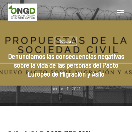
Skip
Menu
to
main
Close
content
Menu
Noticias
Denunciamos las consecuencias negativas
sobre la vida de las personas del Pacto
Europeo de Migración y Asilo
octubre 11, 2021