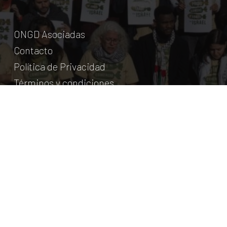
ONGD Asociadas
Contacto
Política de Privacidad
Términos y condiciones
© Coordinadora Cántabra de ONG para el Desarrollo.
2018
Licencia Creative Commons
. Web:
aumentha
© 2026 Coordinadora Cántabra de ONGD.
twitter
facebook
youtube
instagram
phone
email