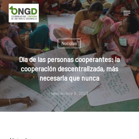
Skip
Menu
to
main
Close
content
Menu
Noticias
Día de las personas cooperantes: la
cooperación descentralizada, más
necesaria que nunca
septiembre 8, 2023