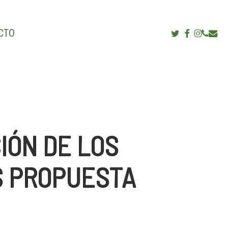
TWITTER
FACEBOOK
INSTAG
PHON
EMA
YOUTUB
CTO
IÓN DE LOS
S PROPUESTA