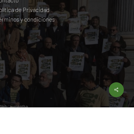
ontacto
olítica de Privacidad
érminos y condiciones
Share
 Web:
aumentha