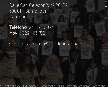
C
Calle San Celedonio nº 26, 2º
P
39001 – Santander
T
Cantabria
Teléfono
: 942 320 074
Móvil:
629 483 152
secretariatecnica@ongdcantabria.org
 Cántabra de ONG para el Desarrollo. 2018
Licencia Creative Commons
.
© 2026 Coordinadora Cántabra de ONGD.
twitter
facebook
youtube
instagram
phone
email