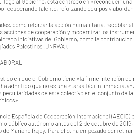
llegó al Gobierno, está centrado en «reconducir una si
o recuperando talento, reforzando equipos y aborda
ades, como reforzar la acción humanitaria, redoblar e
las acciones de cooperación y modernizar los instrum
alorado iniciativas del Gobierno, como la contribución 
giados Palestinos (UNRWA).
LABORAL
sistido en que el Gobierno tiene «la firme intención de
o ha admitido que no es una «tarea fácil ni inmediata».
 peculiaridades de este colectivo en el conjunto de l
rídicos».
cia Española de Cooperación Internacional (AECID) p
mo público autónomo antes del 2 de octubre de 2019, 
 de Mariano Rajoy. Para ello, ha empezado por retirar 