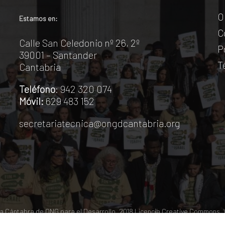
O
Estamos en:
C
Calle San Celedonio nº 26, 2º
P
39001 – Santander
T
Cantabria
Teléfono
: 942 320 074
Móvil:
629 483 152
secretariatecnica@ongdcantabria.org
 Cántabra de ONG para el Desarrollo. 2018
Licencia Creative Commons
.
© 2026 Coordinadora Cántabra de ONGD.