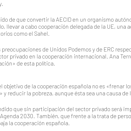
y.
rtido de que convertir la AECID en un organismo autó
plo, llevar a cabo cooperación delegada de la UE, una
torios como el Sahel.
as preocupaciones de Unidos Podemos y de ERC respect
ector privado en la cooperación internacional. Ana Te
ación» de esta política.
l objetivo de la cooperación española no es «frenar l
» y reducir la pobreza, aunque ésta sea una causa de 
dido que sin participación del sector privado será im
 Agenda 2030. También, que frente a la trata de person
baja la cooperación española.