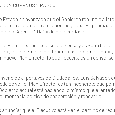
O, CON CUERNOS Y RABO»
 Estado ha avanzado que el Gobierno renuncia a inten
plan era el demonio con cuernos y rabo, vilipendiado p
mplir la Agenda 2030», le ha recordado.
 el Plan Director nació sin consenso y es «una base m
ollo», el Gobierno lo mantendrá «por pragmatismo» y pa
n nuevo Plan Director lo que necesita es un consens
encido al portavoz de Ciudadanos, Luis Salvador, q
do de ver, el Plan Director es tan inconcreto que perm
 Gobierno actual está haciendo lo mismo que el anterio
aumentar la política de cooperación y renovarla.
o anunciar que el Ejecutivo está «en el camino de rec