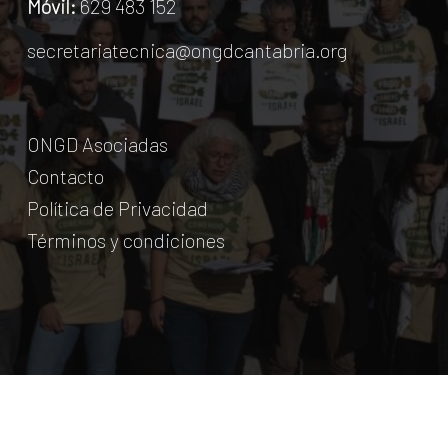
Móvil:
629 483 152
secretariatecnica@ongdcantabria.org
ONGD Asociadas
Contacto
Política de Privacidad
Términos y condiciones
© Coordinadora Cántabra de ONG para el Desarrollo.
2018
Licencia Creative Commons
. Web:
aumentha
© 2026 Coordinadora Cántabra de ONGD.