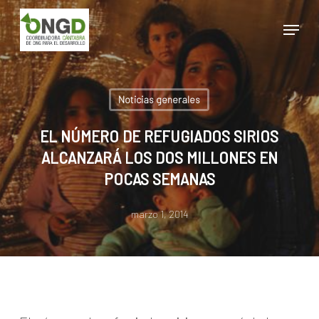
Skip
Menu
to
main
Close
content
Menu
Noticias generales
EL NÚMERO DE REFUGIADOS SIRIOS
ALCANZARÁ LOS DOS MILLONES EN
POCAS SEMANAS
marzo 1, 2014