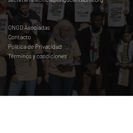
ONGD Asociadas
Contacto
Política de Privacidad
Términos y condiciones
© Coordinadora Cántabra de ONG para el Desarrollo.
2018
Licencia Creative Commons
. Web:
aumentha
© 2026 Coordinadora Cántabra de ONGD.
twitter
facebook
youtube
instagram
phone
email