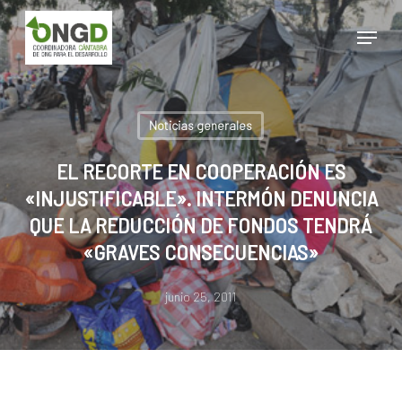
Skip
Menu
to
main
Close
content
Menu
Noticias generales
EL RECORTE EN COOPERACIÓN ES
«INJUSTIFICABLE». INTERMÓN DENUNCIA
QUE LA REDUCCIÓN DE FONDOS TENDRÁ
«GRAVES CONSECUENCIAS»
junio 25, 2011