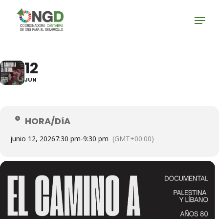
Skip
Menu
to
main
Close
content
Menu
12
JUN
HORA/DíA
junio 12, 2026
7:30 pm
-
9:30 pm
(GMT+00:00)