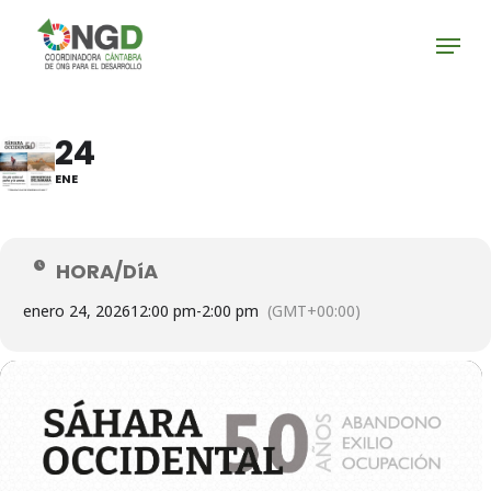
Skip
Menu
to
main
Close
content
Menu
24
ENE
HORA/DíA
enero 24, 2026
12:00 pm
-
2:00 pm
(GMT+00:00)