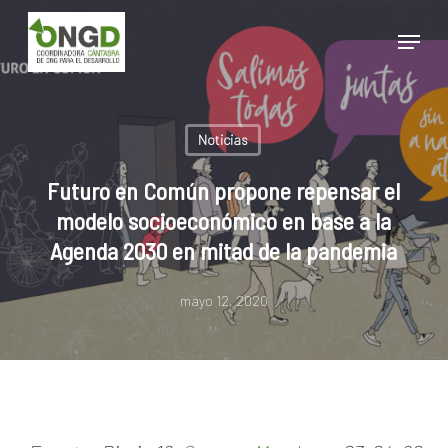
Skip
Menu
to
main
Close
content
Menu
Noticias
Futuro en Común propone repensar el
modelo socioeconómico en base a la
Agenda 2030 en mitad de la pandemia
mayo 12, 2020