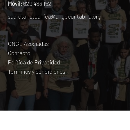
Móvil:
629 483 152
secretariatecnica@ongdcantabria.org
ONGD Asociadas
Contacto
Política de Privacidad
Términos y condiciones
© Coordinadora Cántabra de ONG para el Desarrollo.
2018
Licencia Creative Commons
. Web:
aumentha