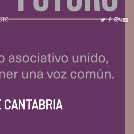
TWITTER
FACEBOOK
INSTAG
PHON
EMA
YOUTUB
CTO
E CANTABRIA