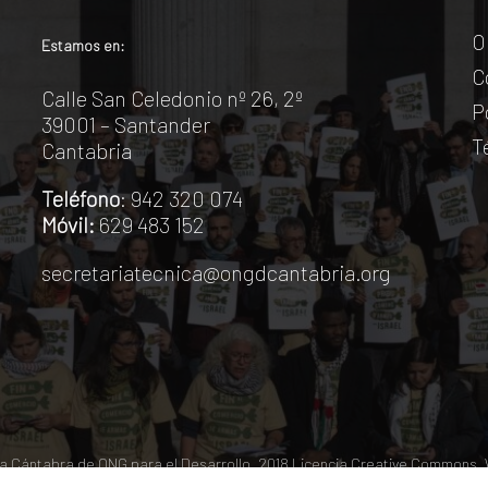
O
Estamos en:
C
Calle San Celedonio nº 26, 2º
P
39001 – Santander
T
Cantabria
Teléfono
: 942 320 074
Móvil:
629 483 152
secretariatecnica@ongdcantabria.org
 Cántabra de ONG para el Desarrollo. 2018
Licencia Creative Commons
.