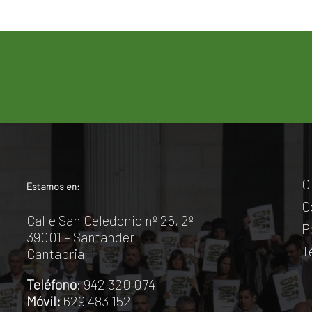
O
Estamos en:
C
Calle San Celedonio nº 26, 2º
P
39001 – Santander
T
Cantabria
Teléfono
: 942 320 074
Móvil:
629 483 152