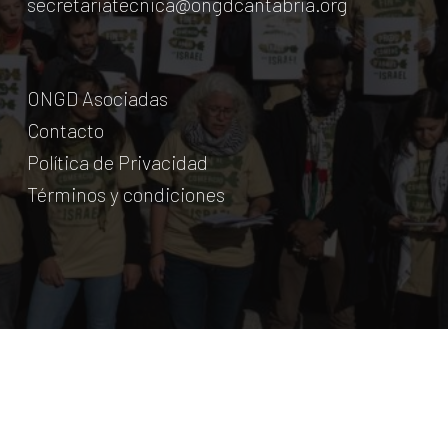
secretariatecnica@ongdcantabria.org
ONGD Asociadas
Contacto
Política de Privacidad
Términos y condiciones
© Coordinadora Cántabra de ONG para el Desarrollo.
2018
Licencia Creative Commons
. Web:
aumentha
© 2026 Coordinadora Cántabra de ONGD.