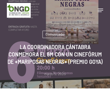
Skip
Menu
to
main
Close
content
Menu
Comunicado
LA COORDINADORA CÁNTABRA
CONMEMORA EL 8M CON UN CINEFÓRUM
DE «MARIPOSAS NEGRAS» (PREMIO GOYA)
marzo 5, 2025