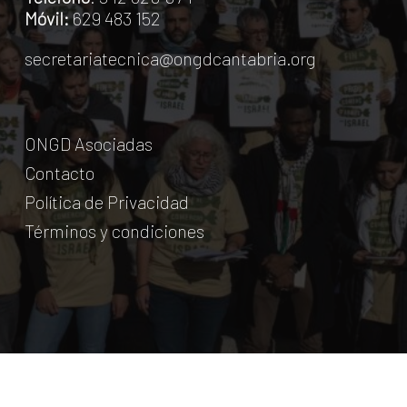
Móvil:
629 483 152
secretariatecnica@ongdcantabria.org
ONGD Asociadas
Contacto
Política de Privacidad
Términos y condiciones
© Coordinadora Cántabra de ONG para el Desarrollo.
2018
Licencia Creative Commons
. Web:
aumentha