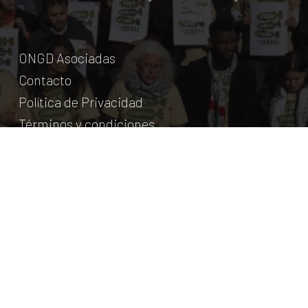
ONGD Asociadas
Contacto
Política de Privacidad
Términos y condiciones
© Coordinadora Cántabra de ONG para el Desarrollo.
2018
Licencia Creative Commons
. Web:
aumentha
© 2026 Coordinadora Cántabra de ONGD.
twitter
facebook
youtube
instagram
phone
email