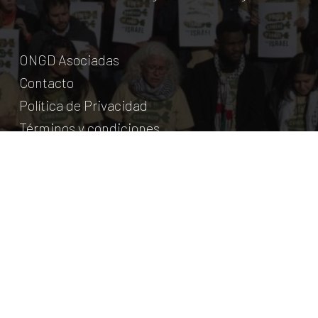
ONGD Asociadas
Contacto
Política de Privacidad
Términos y condiciones
© Coordinadora Cántabra de ONG para el Desarrollo.
2018
Licencia Creative Commons
. Web:
aumentha
© 2026 Coordinadora Cántabra de ONGD.
twitter
facebook
youtube
instagram
phone
email