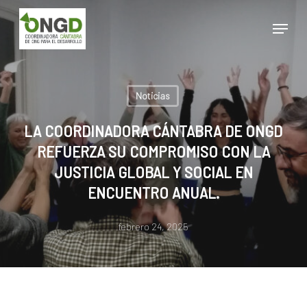
Skip
Menu
to
main
Close
content
Menu
Noticias
LA COORDINADORA CÁNTABRA DE ONGD
REFUERZA SU COMPROMISO CON LA
JUSTICIA GLOBAL Y SOCIAL EN
ENCUENTRO ANUAL.
febrero 24, 2025