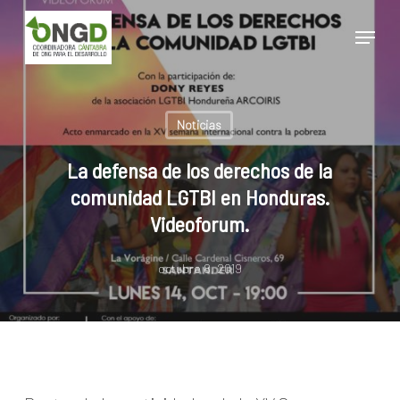
Skip
Menu
to
main
Close
content
Menu
Noticias
La defensa de los derechos de la
comunidad LGTBI en Honduras.
Videoforum.
octubre 8, 2019