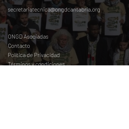
secretariatecnica@ongdcantabria.org
ONGD Asociadas
Contacto
Política de Privacidad
Términos y condiciones
© Coordinadora Cántabra de ONG para el Desarrollo.
2018
Licencia Creative Commons
. Web:
aumentha
© 2026 Coordinadora Cántabra de ONGD.