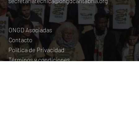
secretariatecnica@ongdcantabria.org
ONGD Asociadas
Contacto
Política de Privacidad
Términos y condiciones
© Coordinadora Cántabra de ONG para el Desarrollo.
2018
Licencia Creative Commons
. Web:
aumentha
© 2026 Coordinadora Cántabra de ONGD.