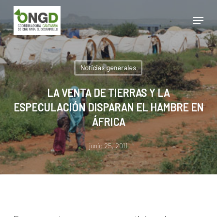
Skip
Menu
to
main
Close
content
Menu
Noticias generales
LA VENTA DE TIERRAS Y LA
ESPECULACIÓN DISPARAN EL HAMBRE EN
ÁFRICA
junio 25, 2011