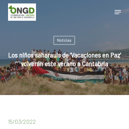
Skip
Menu
to
main
Close
content
Menu
Noticias
Los niños saharauis de ‘Vacaciones en Paz’
volverán este verano a Cantabria
marzo 16, 2022
15/03/2022