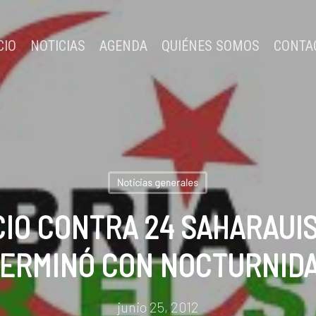
CIO
NOTICIAS
AGENDA
QUIÉNES SOMOS
CONTA
Noticias generales
IO CONTRA 24 SAHARAUIS:
ERMINÓ CON NOCTURNIDA
junio 25, 2012