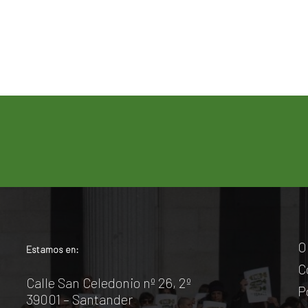
O
Estamos en:
C
Calle San Celedonio nº 26, 2º
P
39001 – Santander