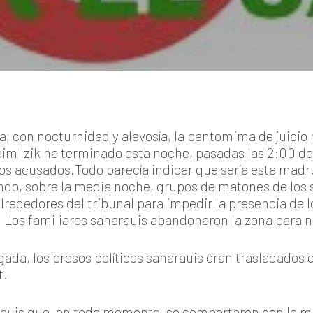
, con nocturnidad y alevosía, la pantomima de juicio m
eim Izik ha terminado esta noche, pasadas las 2:00 d
os acusados.Todo parecía indicar que sería esta madr
ando, sobre la media noche, grupos de matones de los 
rededores del tribunal para impedir la presencia de lo
 Los familiares saharauis abandonaron la zona para n
ada, los presos políticos saharauis eran trasladados 
t.
harauis que, en todo momento, se comportaron con la 