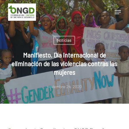
Skip
Menu
to
main
Close
content
Menu
Noticias
Manifiesto. Día internacional de
eliminación de las violencias contras las
mujeres
noviembre 24, 2020