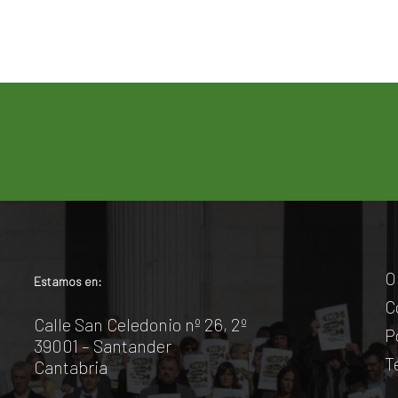
O
Estamos en:
C
Calle San Celedonio nº 26, 2º
P
39001 – Santander
T
Cantabria