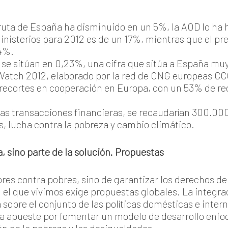
ruta de España ha disminuido en un 5%, la AOD lo ha
Ministerios para 2012 es de un 17%, mientras que el p
,4%.
se sitúan en 0,23%, una cifra que sitúa a España muy 
 Watch 2012, elaborado por la red de ONG europeas 
de recortes en cooperación en Europa, con un 53% de r
 las transacciones financieras, se recaudarían 300.00
es, lucha contra la pobreza y cambio climático.
, sino parte de la solución. Propuestas
bres contra pobres, sino de garantizar los derechos d
el que vivimos exige propuestas globales. La integrac
a sobre el conjunto de las políticas domésticas e inter
 apueste por fomentar un modelo de desarrollo enfoca