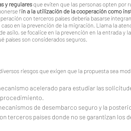
as y regulares
que eviten que las personas opten por r
ponerse f
in a la utilización de la cooperación como in
peración con terceros países debería basarse íntegra
n caso en la prevención de la migración. Llama la aten
de asilo, se focalice en la prevención en la entrada y l
é países son considerados seguros.
diversos riesgos que exigen que la propuesta sea mod
canismo acelerado para estudiar las solicitudes
el procedimiento.
mecanismos de desembarco seguro y la posterior
n terceros países donde no se garantizan los d