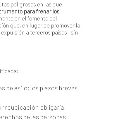
utas peligrosas en las que
strumento para frenar los
mente en el fomento del
ción que, en lugar de promover la
a expulsión a terceros países –sin
ificada:
 de asilo; los plazos breves
 reubicación obligaría.
erechos de las personas