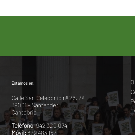
O
Estamos en:
C
Calle San Celedonio nº 26, 2º
P
39001 – Santander
T
Cantabria
Teléfono
: 942 320 074
Móvil:
629 483 152