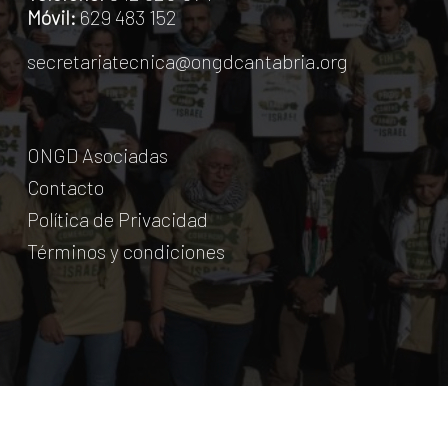
Móvil:
629 483 152
secretariatecnica@ongdcantabria.org
ONGD Asociadas
Contacto
Política de Privacidad
Términos y condiciones
© Coordinadora Cántabra de ONG para el Desarrollo.
2018
Licencia Creative Commons
. Web:
aumentha