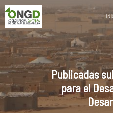
Skip
to
main
INI
content
Publicadas su
para el Des
Desar