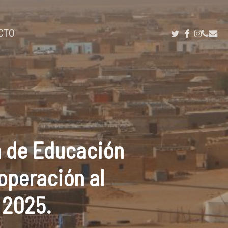
TWITTER
FACEBOOK
INSTAG
PHON
EMA
YOUTUB
CTO
a de Educación
operación al
 2025.