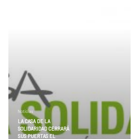
SOLIDARIDAD
CERRARÁ
SUS
PUERTAS
EL
PRÓXIMO
31
DE
NERO.
LA
FALTA
DE
APOYO
ECONÓMICO
DEL
Noticias
GOBIERNO
LA CASA DE LA
DE
SOLIDARIDAD CERRARÁ
CANTABRIA
SUS PUERTAS EL
ES