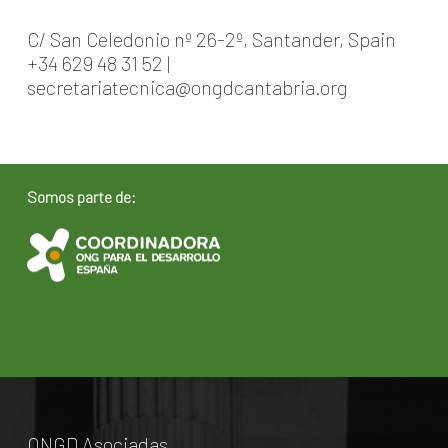
C/ San Celedonio nº 26-2º, Santander, Spain
+34 629 48 31 52 |
secretariatecnica@ongdcantabria.org
Somos parte de:
ONGD Asociadas