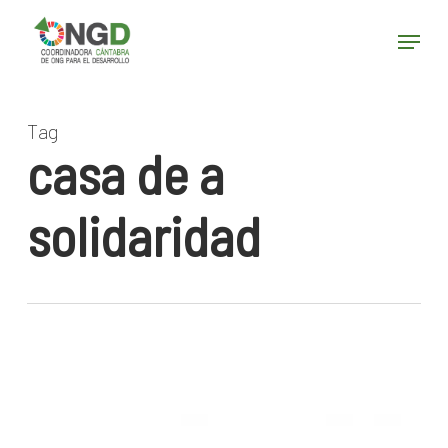
Skip
Menu
to
main
Close
content
Menu
Tag
casa de a
solidaridad
LA
CASA
DE
LA