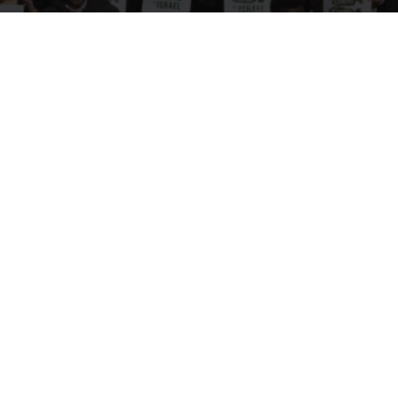
ONGD Asociadas
Contacto
Política de Privacidad
Términos y condiciones
© Coordinadora Cántabra de ONG para el Desarrollo.
2018
Licencia Creative Commons
. Web:
aumentha
© 2026 Coordinadora Cántabra de ONGD.
twitter
facebook
youtube
instagram
phone
email