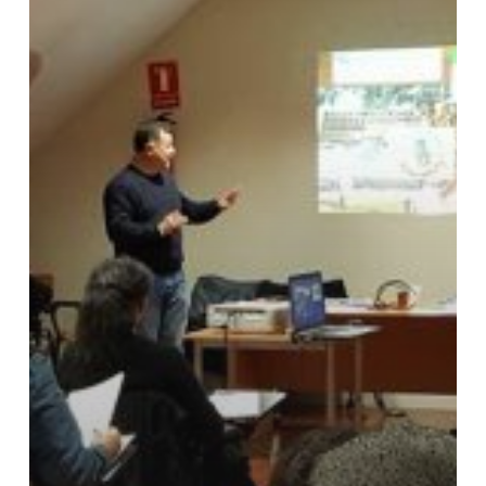
ORGANIZADOS
POR
LA
COORDINADORA
CÁNTABRA
DE
ONGD