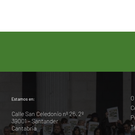
O
Estamos en:
C
Calle San Celedonio nº 26, 2º
P
39001 – Santander
T
Cantabria