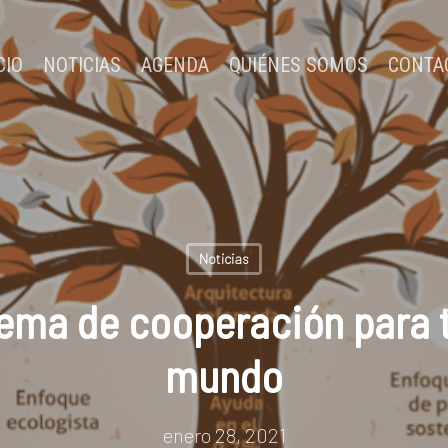
CIO
NOTICIAS
AGENDA
QUIÉNES SOMOS
CONTA
Noticias
ema de cooperación para 
mundo
enero 28, 2021