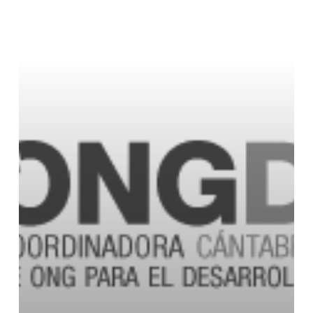
ANUAL
DE
LA
RED
DE
COORDINADORAS
AUTONÓMICAS
DE
ONGD