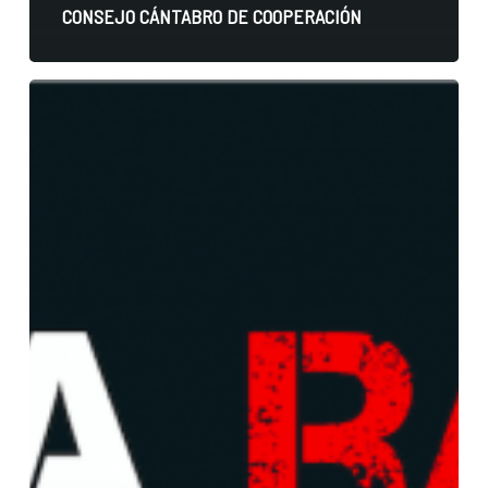
CONSEJO CÁNTABRO DE COOPERACIÓN
LLEVAMOS
LA
CUENTA.
MÁS
DE
3
AÑOS
Y
MEDIO:
YA
SON
1.350
DÍAS
DESDE
LA
ÚLTIMA