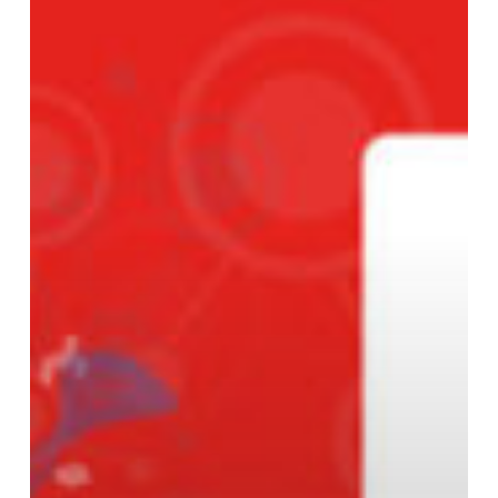
Coordinadoras
Autonómicas
de
ONGD