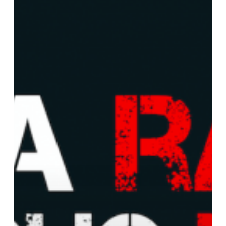
CUENTA.
MÁS
DE
4
AÑOS:
YA
SON
1.460
DÍAS
DESDE
LA
ÚLTIMA
REUNIÓN
DEL
CONSEJO
CÁNTABRO
DE
COOPERACIÓN